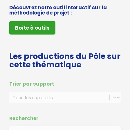
Découvrez notre outil interactif sur la
méthodologie de projet :
Boîte à outils
Les productions du Pôle sur
cette thématique
Trier par support
Trier par support
Trier par support
Rechercher
Rechercher
Rechercher