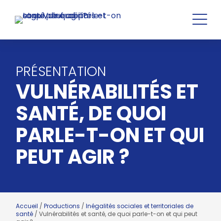
PRÉSENTATION
VULNÉRABILITÉS ET
SANTÉ, DE QUOI
PARLE-T-ON ET QUI
PEUT AGIR ?
Accueil
/
Productions
/
Inégalités sociales et territoriales de
santé
/
Vulnérabilités et santé, de quoi parle-t-on et qui peut